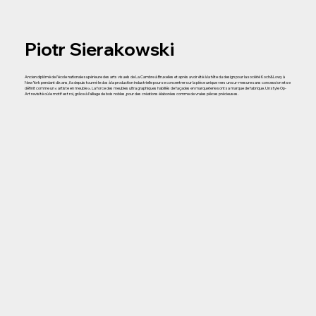
Piotr Sierakowski
Ancien diplômé de l’école nationale supérieure des arts visuels de La Cambre à Bruxelles et après avoir été à la tête du design pour la société Koch&Lowy à
New York pendant dix ans, il a depuis tourné le dos à la production industrielle pour se concentrer sur la pièce unique vers un sur-mesure sans concession et se
définit comme un « artiste en meuble ». La force des meubles ultra graphiques habillés de façades en marqueterie sont sa marque de fabrique. Un style Op-
Art revisité où le motif est roi, grâce à l’alliage de bois nobles, pour des créations élaborées comme de vraies pièces précieuses.